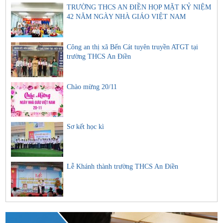
TRƯỜNG THCS AN ĐIỀN HỌP MẶT KỶ NIỆM
42 NĂM NGÀY NHÀ GIÁO VIỆT NAM
Công an thị xã Bến Cát tuyên truyền ATGT tại
trường THCS An Điền
Chào mừng 20/11
Sơ kết học kì
Lễ Khánh thành trường THCS An Điền