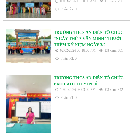
09/03/2026 10:30:00 AM
Đã xem: 266
Phản hồi: 0
TRƯỜNG THCS AN ĐIỀN TỔ CHỨC
“NGÀY THỨ 7 VĂN MINH” TRƯỚC
THỀM KỶ NIỆM NGÀY 3/2
02/02/2026 08:16:00 PM
Đã xem: 381
Phản hồi: 0
TRƯỜNG THCS AN ĐIỀN TỔ CHỨC
BÁO CÁO CHUYÊN ĐỀ
19/01/2026 08:03:00 PM
Đã xem: 342
Phản hồi: 0