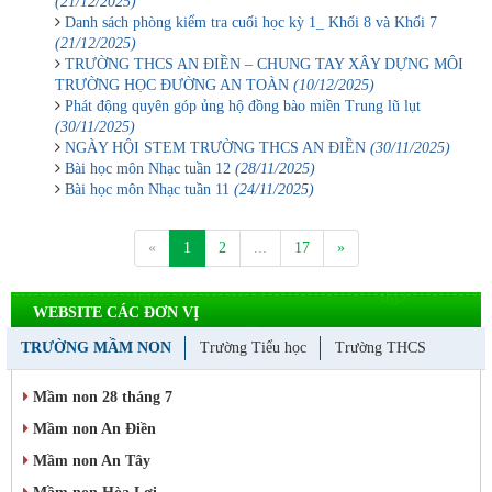
(21/12/2025)
Danh sách phòng kiểm tra cuối học kỳ 1_ Khối 8 và Khối 7
(21/12/2025)
TRƯỜNG THCS AN ĐIỀN – CHUNG TAY XÂY DỰNG MÔI
TRƯỜNG HỌC ĐƯỜNG AN TOÀN
(10/12/2025)
Phát động quyên góp ủng hộ đồng bào miền Trung lũ lụt
(30/11/2025)
NGÀY HỘI STEM TRƯỜNG THCS AN ĐIỀN
(30/11/2025)
Bài học môn Nhạc tuần 12
(28/11/2025)
Bài học môn Nhạc tuần 11
(24/11/2025)
«
1
2
...
17
»
WEBSITE CÁC ĐƠN VỊ
TRƯỜNG MẦM NON
Trường Tiểu học
Trường THCS
Mầm non 28 tháng 7
Mầm non An Điền
Mầm non An Tây