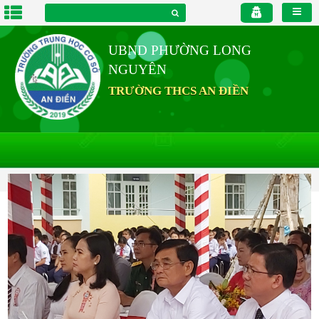
UBND PHƯỜNG LONG
NGUYÊN
TRƯỜNG THCS AN ĐIỀN