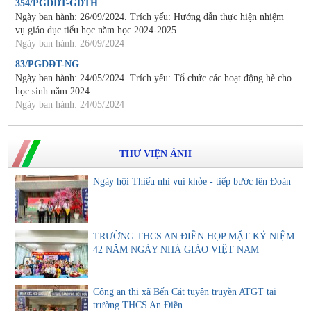
354/PGDĐT-GDTH
Ngày ban hành: 26/09/2024. Trích yếu: Hướng dẫn thực hiện nhiệm
vụ giáo dục tiểu học năm học 2024-2025
Ngày ban hành: 26/09/2024
83/PGDĐT-NG
Ngày ban hành: 24/05/2024. Trích yếu: Tổ chức các hoạt động hè cho
học sinh năm 2024
Ngày ban hành: 24/05/2024
THƯ VIỆN ẢNH
Ngày hội Thiếu nhi vui khỏe - tiếp bước lên Đoàn
TRƯỜNG THCS AN ĐIỀN HỌP MẶT KỶ NIỆM
42 NĂM NGÀY NHÀ GIÁO VIỆT NAM
Công an thị xã Bến Cát tuyên truyền ATGT tại
trường THCS An Điền