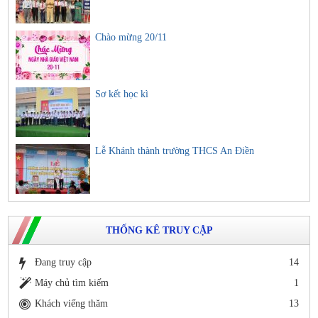
Chào mừng 20/11
Sơ kết học kì
Lễ Khánh thành trường THCS An Điền
THỐNG KÊ TRUY CẬP
Đang truy cập
14
Máy chủ tìm kiếm
1
Khách viếng thăm
13