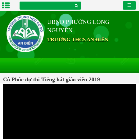
UBND PHƯỜNG LONG
NGUYÊN
TRƯỜNG THCS AN ĐIỀN
Cô Phúc dự thi Tiếng hát giáo viên 2019