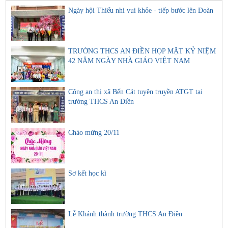
Ngày hội Thiếu nhi vui khỏe - tiếp bước lên Đoàn
TRƯỜNG THCS AN ĐIỀN HỌP MẶT KỶ NIỆM
42 NĂM NGÀY NHÀ GIÁO VIỆT NAM
Công an thị xã Bến Cát tuyên truyền ATGT tại
trường THCS An Điền
Chào mừng 20/11
Sơ kết học kì
Lễ Khánh thành trường THCS An Điền