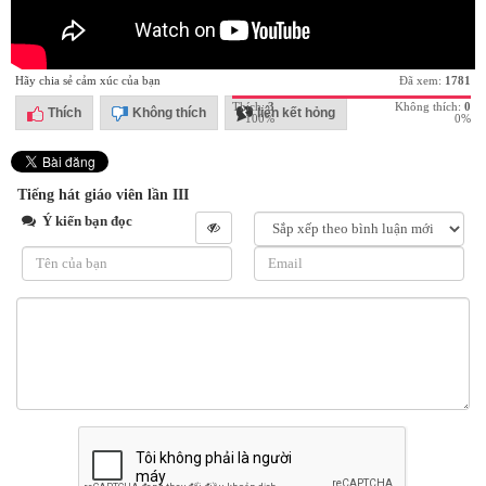
Hãy chia sẻ cảm xúc của bạn
Đã xem:
1781
Thích:
3
Không thích:
0
Thích
Không thích
liên kết hỏng
100%
0%
Tiếng hát giáo viên lần III
Ý kiến bạn đọc