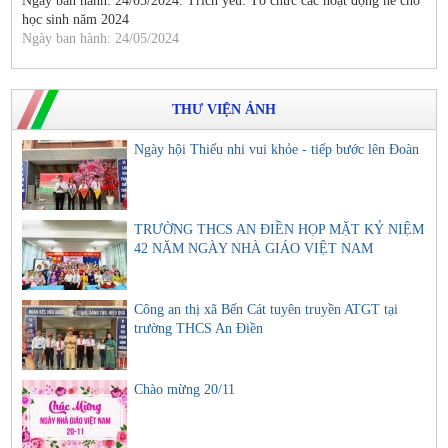
Ngày ban hành: 24/05/2024. Trích yếu: Tổ chức các hoạt động hè cho
học sinh năm 2024
Ngày ban hành: 24/05/2024
THƯ VIỆN ẢNH
Ngày hội Thiếu nhi vui khỏe - tiếp bước lên Đoàn
TRƯỜNG THCS AN ĐIỀN HỌP MẶT KỶ NIỆM
42 NĂM NGÀY NHÀ GIÁO VIỆT NAM
Công an thị xã Bến Cát tuyên truyền ATGT tại
trường THCS An Điền
Chào mừng 20/11