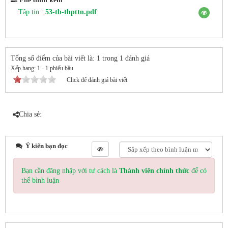
File đính kèm
Tập tin :
53-tb-thpttn.pdf
Tổng số điểm của bài viết là: 1 trong 1 đánh giá
Xếp hạng:
1
-
1
phiếu bầu
Click để đánh giá bài viết
Chia sẻ:
Ý kiến bạn đọc
Bạn cần đăng nhập với tư cách là
Thành viên chính thức
để có
thể bình luận