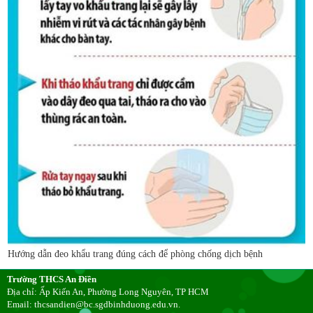
Hướng dẫn đeo khẩu trang đúng cách để phòng chống dịch bệnh
Trường THCS An Điền
Địa chỉ: Ấp Kiến An, Phường Long Nguyên, TP HCM
Email: thcsandien@bc.sgdbinhduong.edu.vn.