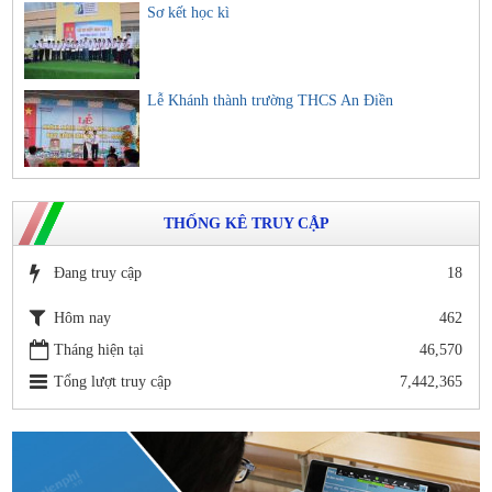
Sơ kết học kì
Lễ Khánh thành trường THCS An Điền
THỐNG KÊ TRUY CẬP
Đang truy cập
18
Hôm nay
462
Tháng hiện tại
46,570
Tổng lượt truy cập
7,442,365