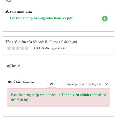
2021
File đính kèm
Tập tin :
thong-bao-nghi-le-30-4-1-5.pdf
Tổng số điểm của bài viết là: 0 trong 0 đánh giá
Click để đánh giá bài viết
Chia sẻ:
Ý kiến bạn đọc
Bạn cần đăng nhập với tư cách là
Thành viên chính thức
để có
thể bình luận