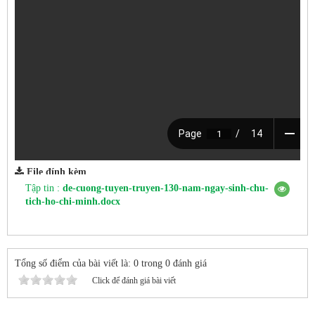
File đính kèm
Tập tin :
de-cuong-tuyen-truyen-130-nam-ngay-sinh-chu-
tich-ho-chi-minh.docx
Tổng số điểm của bài viết là: 0 trong 0 đánh giá
Click để đánh giá bài viết