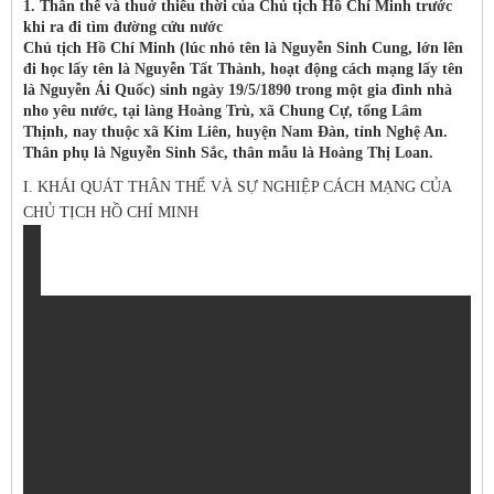
1. Thân thế và thuở thiếu thời của Chủ tịch Hồ Chí Minh trước
khi ra đi tìm đường cứu nước
Chủ tịch Hồ Chí Minh (lúc nhỏ tên là Nguyễn Sinh Cung, lớn lên
đi học lấy tên là Nguyễn Tất Thành, hoạt động cách mạng lấy tên
là Nguyễn Ái Quốc) sinh ngày 19/5/1890 trong một gia đình nhà
nho yêu nước, tại làng Hoàng Trù, xã Chung Cự, tổng Lâm
Thịnh, nay thuộc xã Kim Liên, huyện Nam Đàn, tỉnh Nghệ An.
Thân phụ là Nguyễn Sinh Sắc, thân mẫu là Hoàng Thị Loan.
I. KHÁI QUÁT THÂN THẾ VÀ SỰ NGHIỆP CÁCH MẠNG CỦA
CHỦ TỊCH HỒ CHÍ MINH