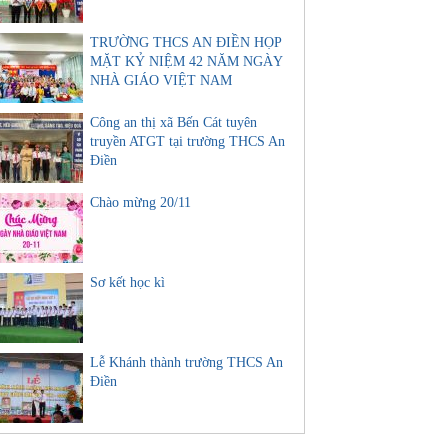
TRƯỜNG THCS AN ĐIỀN HỌP
MẶT KỶ NIỆM 42 NĂM NGÀY
NHÀ GIÁO VIỆT NAM
Công an thị xã Bến Cát tuyên
truyền ATGT tại trường THCS An
Điền
Chào mừng 20/11
Sơ kết học kì
Lễ Khánh thành trường THCS An
Điền