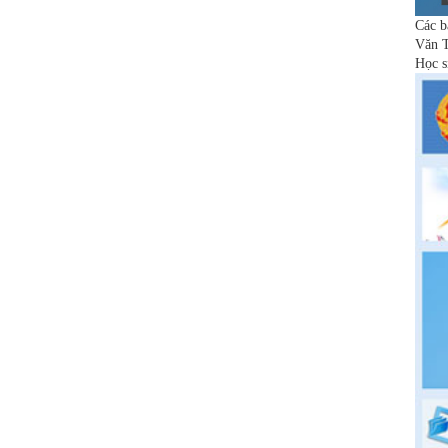
Các b
Văn T
Học s