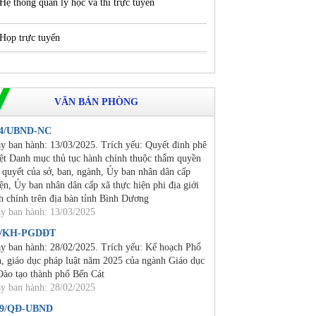
Hệ thống quản lý học và thi trực tuyến
Họp trực tuyến
VĂN BẢN PHÒNG
24/UBND-NC
y ban hành: 13/03/2025. Trích yếu: Quyết đinh phê
ệt Danh mục thủ tục hành chính thuộc thẩm quyền
i quyết của sở, ban, ngành, Ủy ban nhân dân cấp
ện, Ủy ban nhân dân cấp xã thực hiện phi địa giới
h chính trên địa bàn tỉnh Bình Dương
y ban hành: 13/03/2025
2/KH-PGDĐT
y ban hành: 28/02/2025. Trích yếu: Kế hoạch Phổ
n, giáo dục pháp luật năm 2025 của ngành Giáo dục
Đào tạo thành phố Bến Cát
y ban hành: 28/02/2025
19/QĐ-UBND