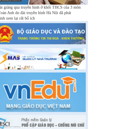
ài giảng qua truyền hình ở khối THCS của 3 môn
oán Anh do đài truyền hình Hà Nội đã phát
inh xem lại rất bổ ích