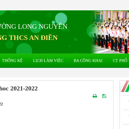
ƯỜNG LONG NGUYÊN
G THCS AN ĐIỀN
THỐNG KÊ
LỊCH LÀM VIỆC
BA CÔNG KHAI
CT PHỔ 
 hoc 2021-2022
22