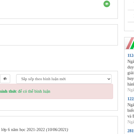
11
Ngà
duy
giả
huy
hàn
Ngà
hính thức
để có thể bình luận
12
Ngà
biế
và 
Ngà
ào lớp 6 năm học 2021-2022
(10/06/2021)
28